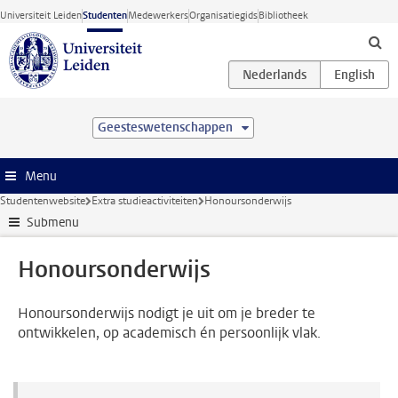
Ga direct naar de inhoud
Universiteit Leiden
Studenten
Medewerkers
Organisatiegids
Bibliotheek
Geesteswetenschappen
Menu
Studentenwebsite
Extra studieactiviteiten
Honoursonderwijs
Submenu
Honoursonderwijs
Honoursonderwijs nodigt je uit om je breder te
ontwikkelen, op academisch én persoonlijk vlak.