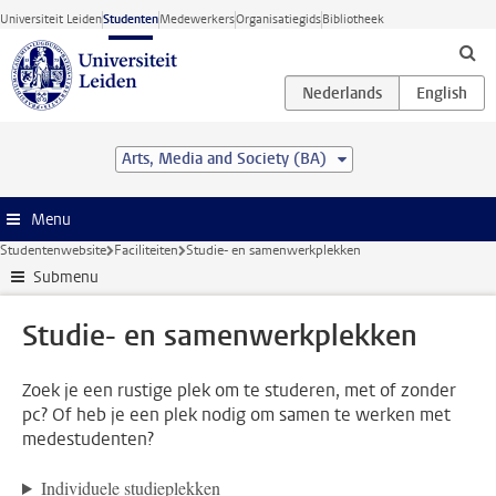
Ga direct naar de inhoud
Universiteit Leiden
Studenten
Medewerkers
Organisatiegids
Bibliotheek
Arts, Media and Society (BA)
Menu
Studentenwebsite
Faciliteiten
Studie- en samenwerkplekken
Submenu
Studie- en samenwerkplekken
Zoek je een rustige plek om te studeren, met of zonder
pc? Of heb je een plek nodig om samen te werken met
medestudenten?
Individuele studieplekken