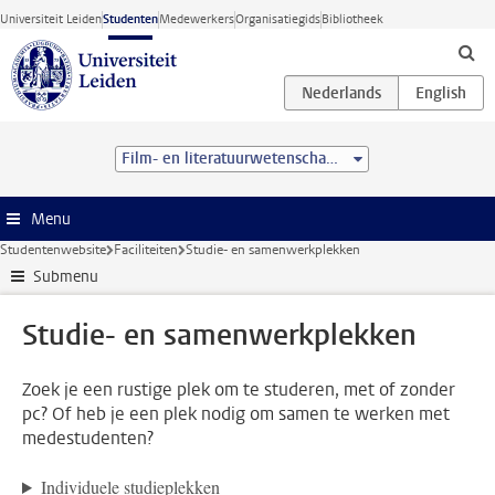
Ga direct naar de inhoud
Universiteit Leiden
Studenten
Medewerkers
Organisatiegids
Bibliotheek
Film- en literatuurwetenschap (BA)
Menu
Studentenwebsite
Faciliteiten
Studie- en samenwerkplekken
Submenu
Studie- en samenwerkplekken
Zoek je een rustige plek om te studeren, met of zonder
pc? Of heb je een plek nodig om samen te werken met
medestudenten?
Individuele studieplekken