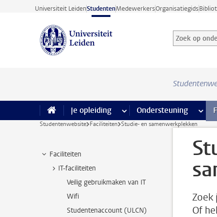
Ga direct naar de inhoud
Universiteit Leiden
Studenten
Medewerkers
Organisatiegids
Biblio
Zoek op onder
Zoekterm
Studentenwe
Je opleiding
meer Je opleiding pagina’s
Ondersteuning
meer 
F
Studentenwebsite
Faciliteiten
Studie- en samenwerkplekken
St
Faciliteiten
sa
IT-faciliteiten
Veilig gebruikmaken van IT
Zoek 
Wifi
Of he
Studentenaccount (ULCN)