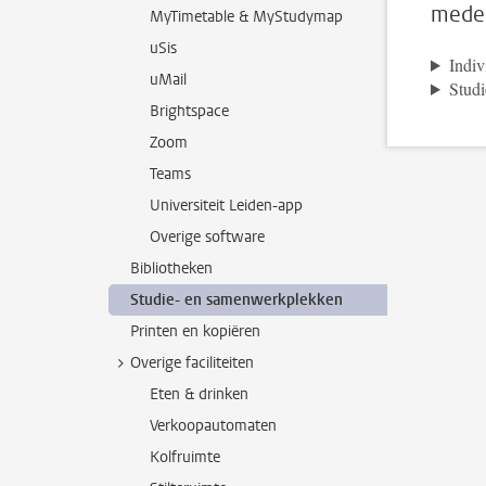
mede
MyTimetable & MyStudymap
uSis
Indiv
uMail
Studi
Brightspace
Zoom
Teams
Universiteit Leiden-app
Overige software
Bibliotheken
Studie- en samenwerkplekken
Printen en kopiëren
Overige faciliteiten
Eten & drinken
Verkoopautomaten
Kolfruimte