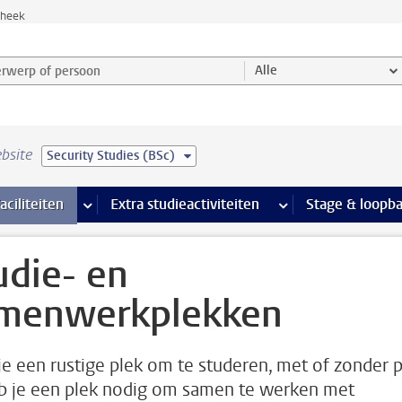
theek
werp of persoon en selecteer categorie
Alle
bsite
Security Studies (BSc)
Ondersteuning pagina’s
aciliteiten
meer Faciliteiten pagina’s
Extra studieactiviteiten
meer Extra studieact
Stage & loopb
udie- en
menwerkplekken
je een rustige plek om te studeren, met of zonder 
b je een plek nodig om samen te werken met