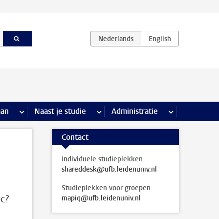
iviteiten pagina’s
aan
meer Stage & loopbaan pagina’s
Naast je studie
meer Naast je studie pagina’s
Administratie
meer Administr
Contact
Individuele studieplekken
shareddesk@ufb.leidenuniv.nl
Studieplekken voor groepen
pc?
mapiq@ufb.leidenuniv.nl