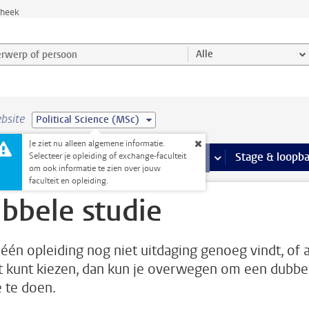
theek
werp of persoon en selecteer categorie
Alle
bsite
Political Science (MSc)
Je ziet nu alleen algemene informatie.
Ondersteuning pagina’s
aciliteiten
meer Faciliteiten pagina’s
Extra studieactiviteiten
meer Extra studieact
Stage & loopb
Selecteer je opleiding of exchange-faculteit
om ook informatie te zien over jouw
faculteit en opleiding.
bbele studie
e één opleiding nog niet uitdaging genoeg vindt, of a
et kunt kiezen, dan kun je overwegen om een dubbe
e te doen.