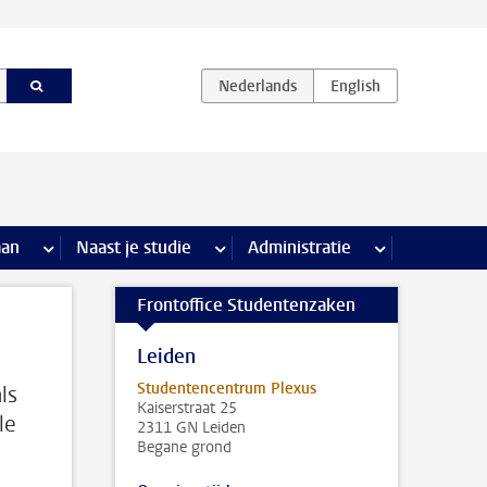
iviteiten pagina’s
aan
meer Stage & loopbaan pagina’s
Naast je studie
meer Naast je studie pagina’s
Administratie
meer Administr
Frontoffice Studentenzaken
Leiden
Studentencentrum Plexus
ls
Kaiserstraat 25
le
2311 GN Leiden
Begane grond