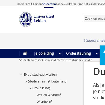
Ga direct naar de inhoud
Universiteit Leiden
Studenten
Medewerkers
Organisatiegids
Biblio
Zoek op onder
Zoekterm
Studentenwe
Je opleiding
meer Je opleiding pagina’s
Ondersteuning
meer 
F
Studentenwebsite
Extra studieactiviteiten
Dubbele studie
Du
Extra studieactiviteiten
Studeren in het buitenland
Als j
Uitwisseling
je ni
Wat en waarom?
studi
Waarheen?