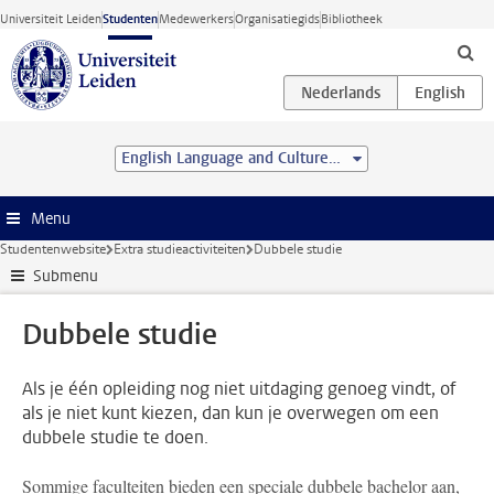
Ga direct naar de inhoud
Universiteit Leiden
Studenten
Medewerkers
Organisatiegids
Bibliotheek
English Language and Culture (BA)
Menu
Studentenwebsite
Extra studieactiviteiten
Dubbele studie
Submenu
Dubbele studie
Als je één opleiding nog niet uitdaging genoeg vindt, of
als je niet kunt kiezen, dan kun je overwegen om een
dubbele studie te doen.
Sommige faculteiten bieden een speciale dubbele bachelor aan,