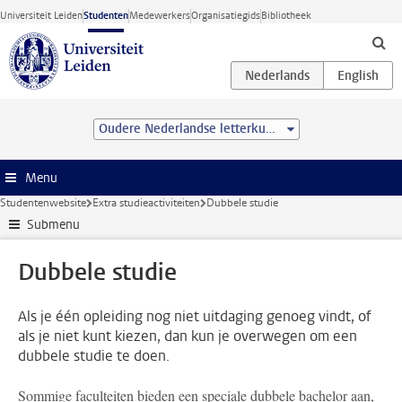
Ga direct naar de inhoud
Universiteit Leiden
Studenten
Medewerkers
Organisatiegids
Bibliotheek
Oudere Nederlandse letterkunde (MA)
Menu
Studentenwebsite
Extra studieactiviteiten
Dubbele studie
Submenu
Dubbele studie
Als je één opleiding nog niet uitdaging genoeg vindt, of
als je niet kunt kiezen, dan kun je overwegen om een
dubbele studie te doen.
Sommige faculteiten bieden een speciale dubbele bachelor aan,