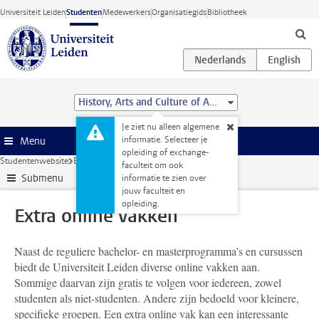
Ga direct naar de inhoud
Universiteit Leiden
Studenten
Medewerkers
Organisatiegids
Bibliotheek
History, Arts and Culture of Asia (MA)
Je ziet nu alleen algemene
informatie. Selecteer je
Menu
opleiding of exchange-
Studentenwebsite
Extra studieactiviteiten
Extra online vakken
faculteit om ook
Submenu
informatie te zien over
jouw faculteit en
opleiding.
Extra online vakken
Naast de reguliere bachelor- en masterprogramma’s en cursussen
biedt de Universiteit Leiden diverse online vakken aan.
Sommige daarvan zijn gratis te volgen voor iedereen, zowel
studenten als niet-studenten. Andere zijn bedoeld voor kleinere,
specifieke groepen. Een extra online vak kan een interessante