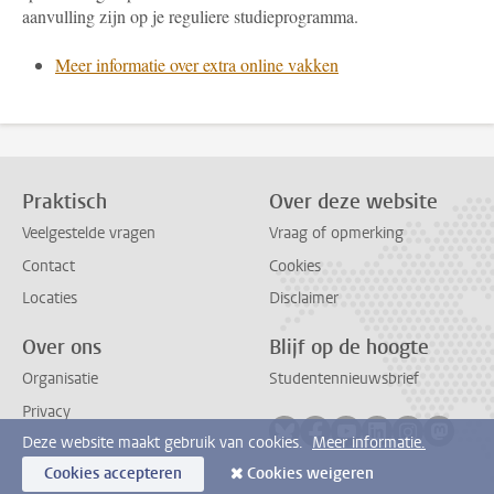
aanvulling zijn op je reguliere studieprogramma.
Meer informatie over extra online vakken
Praktisch
Over deze website
Veelgestelde vragen
Vraag of opmerking
Contact
Cookies
Locaties
Disclaimer
Over ons
Blijf op de hoogte
Organisatie
Studentennieuwsbrief
Privacy
Volg ons op bluesky
Volg ons op facebook
Volg ons op youtub
Volg ons op li
Volg ons o
Volg 
Deze website maakt gebruik van cookies.
Meer informatie.
Cookies accepteren
Cookies weigeren