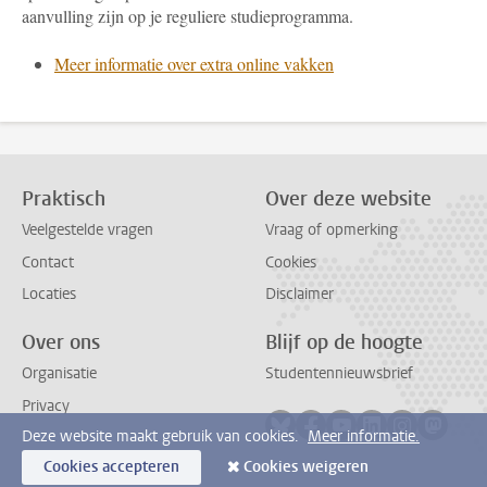
aanvulling zijn op je reguliere studieprogramma.
Meer informatie over extra online vakken
Praktisch
Over deze website
Veelgestelde vragen
Vraag of opmerking
Contact
Cookies
Locaties
Disclaimer
Over ons
Blijf op de hoogte
Organisatie
Studentennieuwsbrief
Privacy
Volg ons op bluesky
Volg ons op facebook
Volg ons op youtub
Volg ons op li
Volg ons o
Volg 
Deze website maakt gebruik van cookies.
Meer informatie.
Cookies accepteren
Cookies weigeren