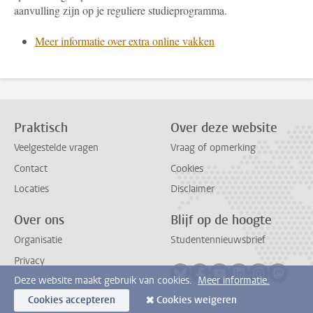
aanvulling zijn op je reguliere studieprogramma.
Meer informatie over extra online vakken
Praktisch
Over deze website
Veelgestelde vragen
Vraag of opmerking
Contact
Cookies
Locaties
Disclaimer
Over ons
Blijf op de hoogte
Organisatie
Studentennieuwsbrief
Privacy
Volg ons op bluesky
Volg ons op facebook
Volg ons op youtub
Volg ons op li
Volg ons o
Volg 
Deze website maakt gebruik van cookies.
Meer informatie.
Cookies accepteren
Cookies weigeren