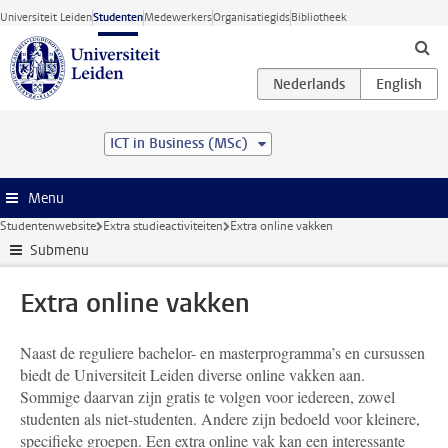
Ga direct naar de inhoud
Universiteit Leiden
Studenten
Medewerkers
Organisatiegids
Bibliotheek
ICT in Business (MSc)
Menu
Studentenwebsite
Extra studieactiviteiten
Extra online vakken
Submenu
Extra online vakken
Naast de reguliere bachelor- en masterprogramma’s en cursussen
biedt de Universiteit Leiden diverse online vakken aan.
Sommige daarvan zijn gratis te volgen voor iedereen, zowel
studenten als niet-studenten. Andere zijn bedoeld voor kleinere,
specifieke groepen. Een extra online vak kan een interessante