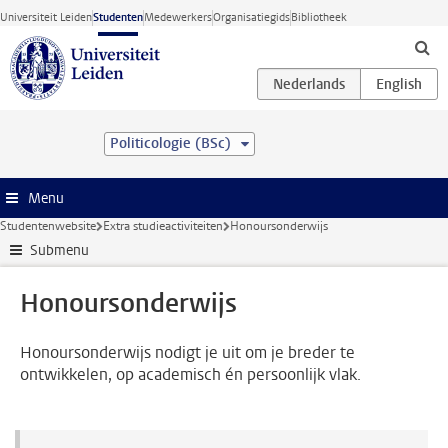
Ga direct naar de inhoud
Universiteit Leiden
Studenten
Medewerkers
Organisatiegids
Bibliotheek
Politicologie (BSc)
Menu
Studentenwebsite
Extra studieactiviteiten
Honoursonderwijs
Submenu
Honoursonderwijs
Honoursonderwijs nodigt je uit om je breder te
ontwikkelen, op academisch én persoonlijk vlak.