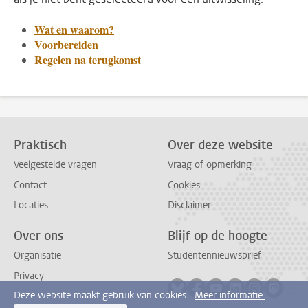
Wat en waarom?
Voorbereiden
Regelen na terugkomst
Praktisch
Over deze website
Veelgestelde vragen
Vraag of opmerking
Contact
Cookies
Locaties
Disclaimer
Over ons
Blijf op de hoogte
Organisatie
Studentennieuwsbrief
Privacy
Volg ons op bluesky
Volg ons op facebook
Volg ons op youtub
Volg ons op li
Volg ons o
Volg 
Deze website maakt gebruik van cookies.
Meer informatie.