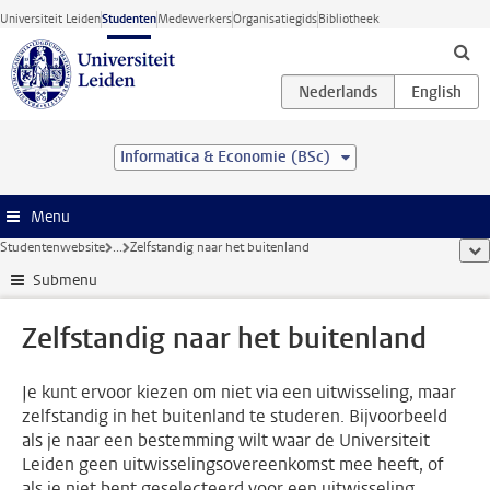
Ga direct naar de inhoud
Universiteit Leiden
Studenten
Medewerkers
Organisatiegids
Bibliotheek
Informatica & Economie (BSc)
Menu
Studentenwebsite
...
Zelfstandig naar het buitenland
too
Submenu
Zelfstandig naar het buitenland
Je kunt ervoor kiezen om niet via een uitwisseling, maar
zelfstandig in het buitenland te studeren. Bijvoorbeeld
als je naar een bestemming wilt waar de Universiteit
Leiden geen uitwisselingsovereenkomst mee heeft, of
als je niet bent geselecteerd voor een uitwisseling.