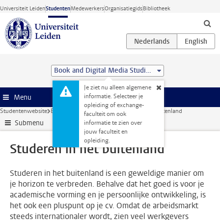
Ga direct naar de inhoud
Universiteit Leiden
Studenten
Medewerkers
Organisatiegids
Bibliotheek
Book and Digital Media Studies (MA)
Je ziet nu alleen algemene
informatie. Selecteer je
Menu
opleiding of exchange-
Studentenwebsite
Extra studieactiviteiten
Studeren in het buitenland
faculteit om ook
Submenu
informatie te zien over
jouw faculteit en
opleiding.
Studeren in het buitenland
Studeren in het buitenland is een geweldige manier om
je horizon te verbreden. Behalve dat het goed is voor je
academische vorming en je persoonlijke ontwikkeling, is
het ook een pluspunt op je cv. Omdat de arbeidsmarkt
steeds internationaler wordt, zien veel werkgevers