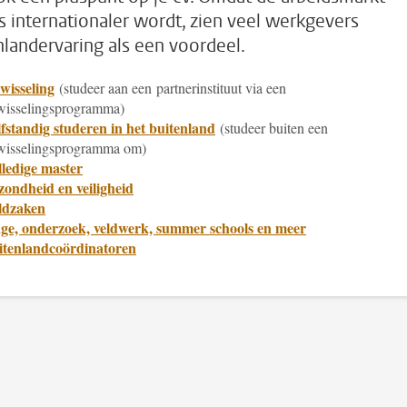
s internationaler wordt, zien veel werkgevers
nlandervaring als een voordeel.
wisseling
(studeer aan een partnerinstituut via een
wisselingsprogramma)
fstandig studeren in het buitenland
(studeer buiten een
wisselingsprogramma om)
ledige master
ondheid en veiligheid
ldzaken
age, onderzoek, veldwerk, summer schools en meer
itenlandcoördinatoren