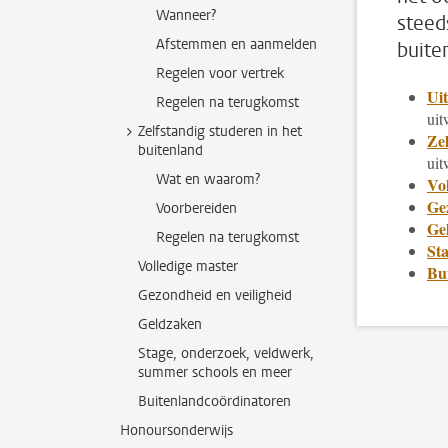
Wanneer?
steed
Afstemmen en aanmelden
buite
Regelen voor vertrek
Uit
Regelen na terugkomst
uit
Zelfstandig studeren in het
Zel
buitenland
uit
Wat en waarom?
Vol
Gez
Voorbereiden
Ge
Regelen na terugkomst
St
Volledige master
Bu
Gezondheid en veiligheid
Geldzaken
Stage, onderzoek, veldwerk,
summer schools en meer
Buitenlandcoördinatoren
Honoursonderwijs