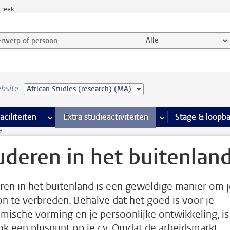
theek
werp of persoon en selecteer categorie
Alle
bsite
African Studies (research) (MA)
Ondersteuning pagina’s
aciliteiten
meer Faciliteiten pagina’s
Extra studieactiviteiten
meer Extra studieact
Stage & loopb
d
uderen in het buitenlan
ren in het buitenland is een geweldige manier om j
on te verbreden. Behalve dat het goed is voor je
mische vorming en je persoonlijke ontwikkeling, is
ok een pluspunt op je cv. Omdat de arbeidsmarkt