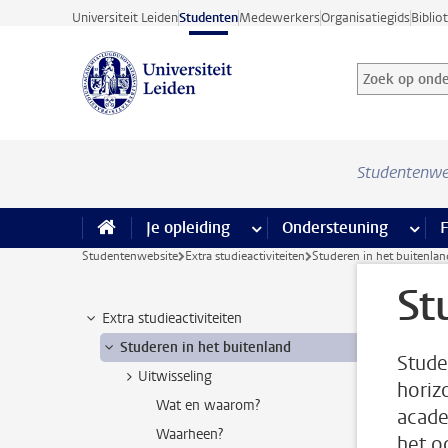
Ga direct naar de inhoud
Universiteit Leiden
Studenten
Medewerkers
Organisatiegids
Biblio
Zoek op onder
Zoekterm
Studentenwe
Je opleiding
meer Je opleiding pagina’s
Ondersteuning
meer 
F
Studentenwebsite
Extra studieactiviteiten
Studeren in het buitenlan
St
Extra studieactiviteiten
Studeren in het buitenland
Stude
Uitwisseling
horiz
Wat en waarom?
acade
Waarheen?
het o