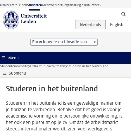
Ga direct naar de inhoud
Universiteit Leiden
Studenten
Medewerkers
Organisatiegids
Bibliotheek
Encyclopedie en filosofie van het recht (LL.M.)
Menu
Studentenwebsite
Extra studieactiviteiten
Studeren in het buitenland
Submenu
Studeren in het buitenland
Studeren in het buitenland is een geweldige manier om
je horizon te verbreden. Behalve dat het goed is voor je
academische vorming en je persoonlijke ontwikkeling, is
het ook een pluspunt op je cv. Omdat de arbeidsmarkt
steeds internationaler wordt, zien veel werkgevers