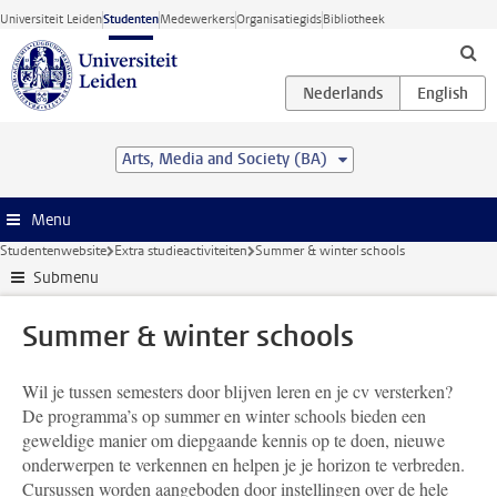
Ga direct naar de inhoud
Universiteit Leiden
Studenten
Medewerkers
Organisatiegids
Bibliotheek
Arts, Media and Society (BA)
Menu
Studentenwebsite
Extra studieactiviteiten
Summer & winter schools
Submenu
Summer & winter schools
Wil je tussen semesters door blijven leren en je cv versterken?
De programma’s op summer en winter schools bieden een
geweldige manier om diepgaande kennis op te doen, nieuwe
onderwerpen te verkennen en helpen je je horizon te verbreden.
Cursussen worden aangeboden door instellingen over de hele