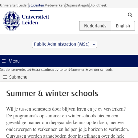
Ga direct naar de inhoud
Universiteit Leiden
Studenten
Medewerkers
Organisatiegids
Bibliotheek
Public Administration (MSc)
Menu
Studentenwebsite
Extra studieactiviteiten
Summer & winter schools
Submenu
Summer & winter schools
Wil je tussen semesters door blijven leren en je cv versterken?
De programma’s op summer en winter schools bieden een
geweldige manier om diepgaande kennis op te doen, nieuwe
onderwerpen te verkennen en helpen je je horizon te verbreden.
Cursussen worden aangeboden door instellingen over de hele