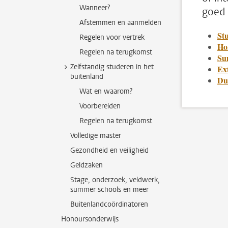
Wanneer?
goed 
Afstemmen en aanmelden
Stu
Regelen voor vertrek
Ho
Regelen na terugkomst
Su
Zelfstandig studeren in het
Ex
buitenland
Du
Wat en waarom?
Voorbereiden
Regelen na terugkomst
Volledige master
Gezondheid en veiligheid
Geldzaken
Stage, onderzoek, veldwerk,
summer schools en meer
Buitenlandcoördinatoren
Honoursonderwijs