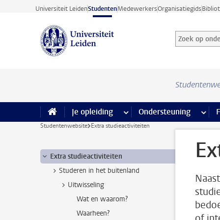
Ga direct naar de inhoud
Universiteit Leiden
Studenten
Medewerkers
Organisatiegids
Biblio
Zoek op onder
Zoekterm
Studentenwe
Je opleiding
meer Je opleiding pagina’s
Ondersteuning
meer 
F
Studentenwebsite
Extra studieactiviteiten
Ex
Extra studieactiviteiten
Studeren in het buitenland
Naast
Uitwisseling
studie
Wat en waarom?
bedoe
Waarheen?
of in