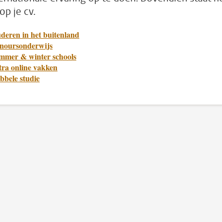
op je cv.
deren in het buitenland
noursonderwijs
mmer & winter schools
tra online vakken
bbele studie