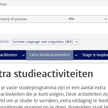
theek
werp of persoon en selecteer categorie
Alle
bsite
German Language and Linguistics (MA)
Ondersteuning pagina’s
aciliteiten
meer Faciliteiten pagina’s
Extra studieactiviteiten
meer Extra studieact
Stage & loopb
tra studieactiviteiten
 je vaste studieprogramma zijn er een aantal extra
activiteiten die je kunt volgen. Deze activiteiten zi
ld om je studie te verrijken, extra uitdaging te bie
ternationale ervaring op te doen. Bovendien staat h