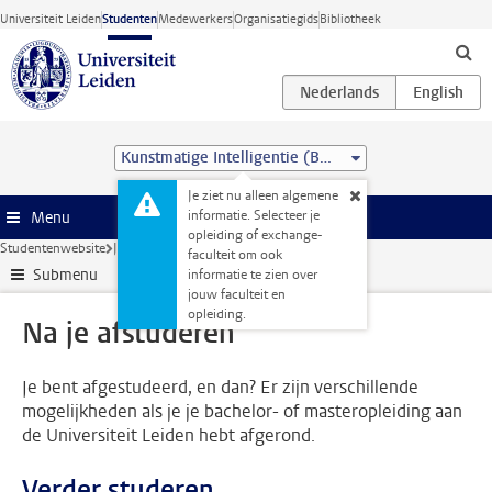
Ga direct naar de inhoud
Universiteit Leiden
Studenten
Medewerkers
Organisatiegids
Bibliotheek
Kunstmatige Intelligentie (BSc)
Je ziet nu alleen algemene
informatie. Selecteer je
Menu
opleiding of exchange-
Studentenwebsite
Je opleiding
Afstuderen
Na je afstuderen
faculteit om ook
Submenu
informatie te zien over
jouw faculteit en
opleiding.
Na je afstuderen
Je bent afgestudeerd, en dan? Er zijn verschillende
mogelijkheden als je je bachelor- of masteropleiding aan
de Universiteit Leiden hebt afgerond.
Verder studeren