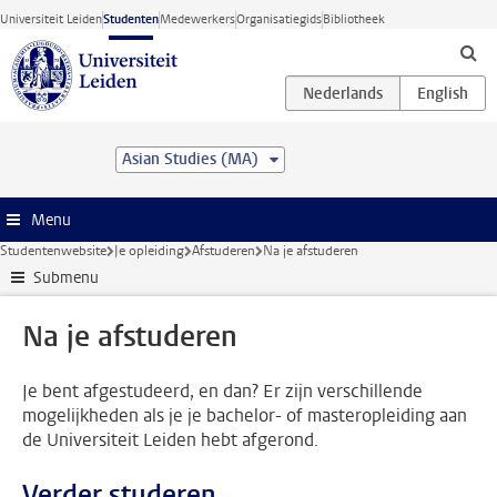
Ga direct naar de inhoud
Universiteit Leiden
Studenten
Medewerkers
Organisatiegids
Bibliotheek
Asian Studies (MA)
Menu
Studentenwebsite
Je opleiding
Afstuderen
Na je afstuderen
Submenu
Na je afstuderen
Je bent afgestudeerd, en dan? Er zijn verschillende
mogelijkheden als je je bachelor- of masteropleiding aan
de Universiteit Leiden hebt afgerond.
Verder studeren