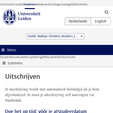
Ga direct naar de inhoud
Universiteit Leiden
Studenten
Medewerkers
Organisatiegids
Bibliotheek
Oude Nabije Oosten-studies (BA)
Menu
Studentenwebsite
Je opleiding
Afstuderen
Uitschrijven
Submenu
Uitschrijven
Je inschrijving wordt niet automatisch beëindigd als je bent
afgestudeerd. Je moet je uitschrijving zelf aanvragen via
Studielink.
Doe het op tijd: vóór je afstudeerdatum