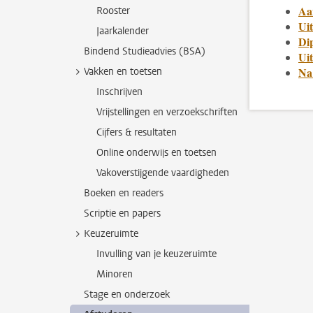
Aa
Rooster
Uit
Jaarkalender
Di
Bindend Studieadvies (BSA)
Uit
Na 
Vakken en toetsen
Inschrijven
Vrijstellingen en verzoekschriften
Cijfers & resultaten
Online onderwijs en toetsen
Vakoverstijgende vaardigheden
Boeken en readers
Scriptie en papers
Keuzeruimte
Invulling van je keuzeruimte
Minoren
Stage en onderzoek