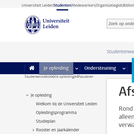
Ga direct naar de inhoud
Universiteit Leiden
Studenten
Medewerkers
Organisatiegids
Biblio
Zoek op onder
Zoekterm
Studentenwe
Je opleiding
meer Je opleiding pagina’s
Ondersteuning
meer 
F
Studentenwebsite
Je opleiding
Afstuderen
Af
Je opleiding
Welkom bij de Universiteit Leiden
Rond 
Opleidingsprogramma
alleen
Studieplan
verwa
Rooster en jaarkalender