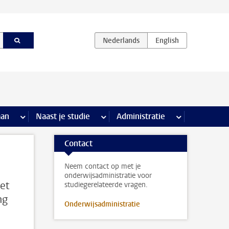
iviteiten pagina’s
aan
meer Stage & loopbaan pagina’s
Naast je studie
meer Naast je studie pagina’s
Administratie
meer Administr
Contact
Neem contact op met je
onderwijsadministratie voor
et
studiegerelateerde vragen.
ng
Onderwijsadministratie