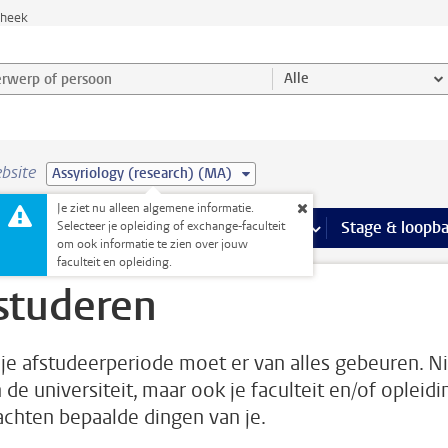
theek
werp of persoon en selecteer categorie
Alle
bsite
Assyriology (research) (MA)
Je ziet nu alleen algemene informatie.
Ondersteuning pagina’s
aciliteiten
meer Faciliteiten pagina’s
Extra studieactiviteiten
meer Extra studieact
Stage & loopb
Selecteer je opleiding of exchange-faculteit
om ook informatie te zien over jouw
faculteit en opleiding.
studeren
je afstudeerperiode moet er van alles gebeuren. Ni
 de universiteit, maar ook je faculteit en/of opleidi
chten bepaalde dingen van je.