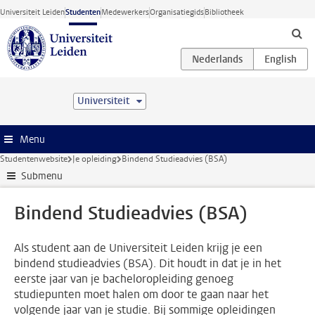
Ga direct naar de inhoud
Universiteit Leiden
Studenten
Medewerkers
Organisatiegids
Bibliotheek
Universiteit
Menu
Studentenwebsite
Je opleiding
Bindend Studieadvies (BSA)
Submenu
Bindend Studieadvies (BSA)
Als student aan de Universiteit Leiden krijg je een
bindend studieadvies (BSA). Dit houdt in dat je in het
eerste jaar van je bacheloropleiding genoeg
studiepunten moet halen om door te gaan naar het
volgende jaar van je studie. Bij sommige opleidingen