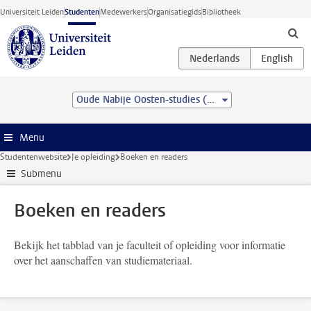
Ga direct naar de inhoud
Universiteit Leiden
Studenten
Medewerkers
Organisatiegids
Bibliotheek
Oude Nabije Oosten-studies (BA)
Menu
Studentenwebsite
Je opleiding
Boeken en readers
Submenu
Boeken en readers
Bekijk het tabblad van je faculteit of opleiding voor informatie
over het aanschaffen van studiemateriaal.