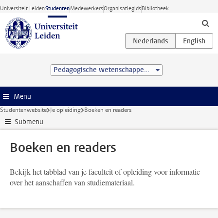
Ga direct naar de inhoud
Universiteit Leiden
Studenten
Medewerkers
Organisatiegids
Bibliotheek
Pedagogische wetenschappen (BSc)
Menu
Studentenwebsite
Je opleiding
Boeken en readers
Submenu
Boeken en readers
Bekijk het tabblad van je faculteit of opleiding voor informatie
over het aanschaffen van studiemateriaal.