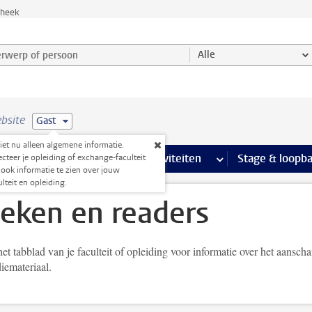
theek
werp of persoon en selecteer categorie
Alle
bsite
Gast
ziet nu alleen algemene informatie.
Ondersteuning pagina’s
aciliteiten
meer Faciliteiten pagina’s
Extra studieactiviteiten
meer Extra studieact
Stage & loopb
ecteer je opleiding of exchange-faculteit
ook informatie te zien over jouw
ulteit en opleiding.
eken en readers
et tabblad van je faculteit of opleiding voor informatie over het aanscha
iemateriaal.