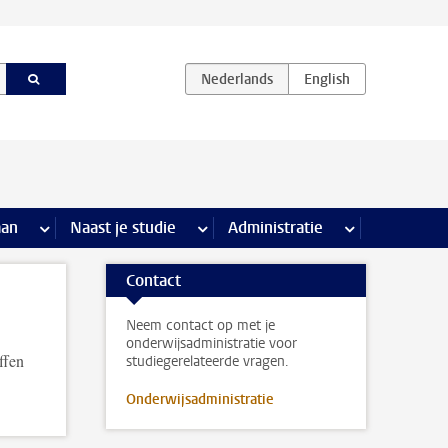
iviteiten pagina’s
aan
meer Stage & loopbaan pagina’s
Naast je studie
meer Naast je studie pagina’s
Administratie
meer Administr
Contact
Neem contact op met je
onderwijsadministratie voor
ffen
studiegerelateerde vragen.
Onderwijsadministratie