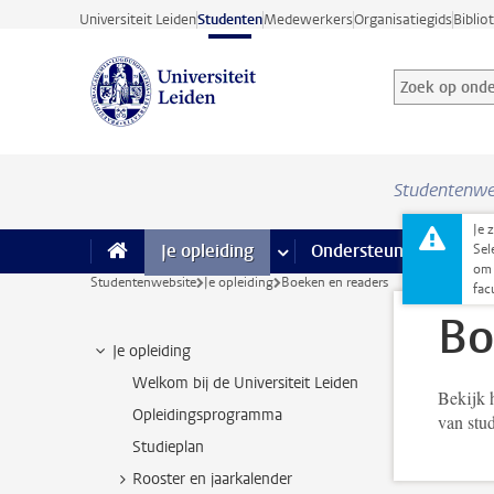
Ga direct naar de inhoud
Universiteit Leiden
Studenten
Medewerkers
Organisatiegids
Biblio
Zoek op onder
Zoekterm
Studentenwe
Je 
Je opleiding
meer Je opleiding pagina’s
Ondersteuning
meer 
F
Sel
om 
Studentenwebsite
Je opleiding
Boeken en readers
fac
Bo
Je opleiding
Welkom bij de Universiteit Leiden
Bekijk h
Opleidingsprogramma
van stud
Studieplan
Rooster en jaarkalender