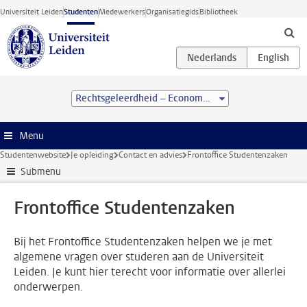
Ga direct naar de inhoud
Universiteit Leiden
Studenten
Medewerkers
Organisatiegids
Bibliotheek
Rechtsgeleerdheid – Economie (LL.B.)
Menu
Studentenwebsite
Je opleiding
Contact en advies
Frontoffice Studentenzaken
Submenu
Frontoffice Studentenzaken
Bij het Frontoffice Studentenzaken helpen we je met
algemene vragen over studeren aan de Universiteit
Leiden. Je kunt hier terecht voor informatie over allerlei
onderwerpen.