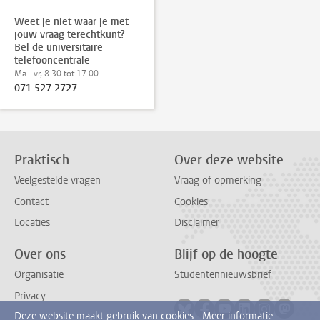
Weet je niet waar je met
jouw vraag terechtkunt?
Bel de universitaire
telefooncentrale
Ma - vr, 8.30 tot 17.00
071 527 2727
Praktisch
Over deze website
Veelgestelde vragen
Vraag of opmerking
Contact
Cookies
Locaties
Disclaimer
Over ons
Blijf op de hoogte
Organisatie
Studentennieuwsbrief
Privacy
Volg ons op bluesky
Volg ons op facebook
Volg ons op youtub
Volg ons op li
Volg ons o
Volg 
Deze website maakt gebruik van cookies.
Meer informatie.