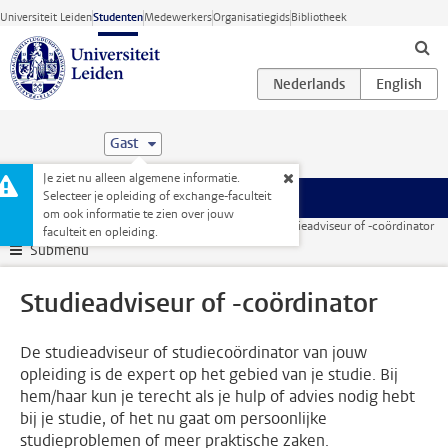
Ga direct naar de inhoud
Universiteit Leiden
Studenten
Medewerkers
Organisatiegids
Bibliotheek
Gast
Je ziet nu alleen algemene informatie.
Selecteer je opleiding of exchange-faculteit
Menu
om ook informatie te zien over jouw
Studentenwebsite
Je opleiding
Contact en advies
Studieadviseur of -coördinator
faculteit en opleiding.
Submenu
Studieadviseur of -coördinator
De studieadviseur of studiecoördinator van jouw
opleiding is de expert op het gebied van je studie. Bij
hem/haar kun je terecht als je hulp of advies nodig hebt
bij je studie, of het nu gaat om persoonlijke
studieproblemen of meer praktische zaken.