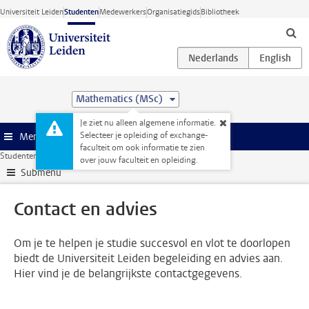
Ga direct naar de inhoud
Universiteit Leiden
Studenten
Medewerkers
Organisatiegids
Bibliotheek
Mathematics (MSc)
Je ziet nu alleen algemene informatie.
Selecteer je opleiding of exchange-
Menu
faculteit om ook informatie te zien
Studentenwebsite
Je opleiding
Contact en advies
over jouw faculteit en opleiding.
Submenu
Contact en advies
Om je te helpen je studie succesvol en vlot te doorlopen
biedt de Universiteit Leiden begeleiding en advies aan.
Hier vind je de belangrijkste contactgegevens.