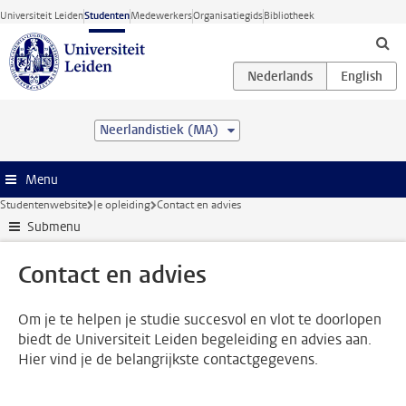
Ga direct naar de inhoud
Universiteit Leiden
Studenten
Medewerkers
Organisatiegids
Bibliotheek
Neerlandistiek (MA)
Menu
Studentenwebsite
Je opleiding
Contact en advies
Submenu
Contact en advies
Om je te helpen je studie succesvol en vlot te doorlopen
biedt de Universiteit Leiden begeleiding en advies aan.
Hier vind je de belangrijkste contactgegevens.