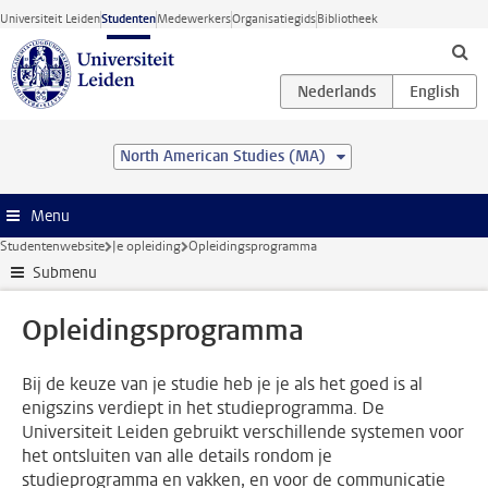
Ga direct naar de inhoud
Universiteit Leiden
Studenten
Medewerkers
Organisatiegids
Bibliotheek
North American Studies (MA)
Menu
Studentenwebsite
Je opleiding
Opleidingsprogramma
Submenu
Opleidingsprogramma
Bij de keuze van je studie heb je je als het goed is al
enigszins verdiept in het studieprogramma. De
Universiteit Leiden gebruikt verschillende systemen voor
het ontsluiten van alle details rondom je
studieprogramma en vakken, en voor de communicatie