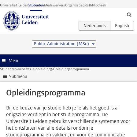
Ga direct naar de inhoud
Universiteit Leiden
Studenten
Medewerkers
Organisatiegids
Bibliotheek
Public Administration (MSc)
Menu
Studentenwebsite
Je opleiding
Opleidingsprogramma
Submenu
Opleidingsprogramma
Bij de keuze van je studie heb je je als het goed is al
enigszins verdiept in het studieprogramma. De
Universiteit Leiden gebruikt verschillende systemen voor
het ontsluiten van alle details rondom je
studieprogramma en vakken, en voor de communicatie