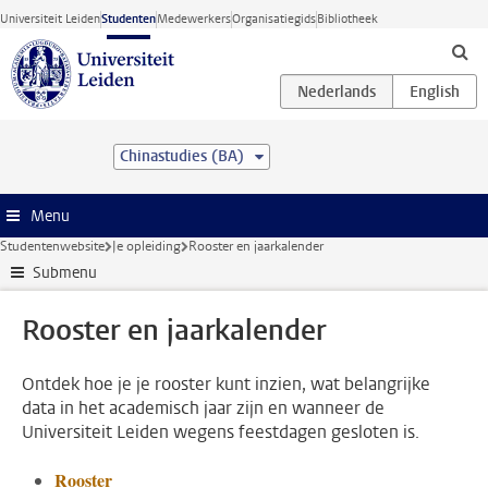
Ga direct naar de inhoud
Universiteit Leiden
Studenten
Medewerkers
Organisatiegids
Bibliotheek
Chinastudies (BA)
Menu
Studentenwebsite
Je opleiding
Rooster en jaarkalender
Submenu
Rooster en jaarkalender
Ontdek hoe je je rooster kunt inzien, wat belangrijke
data in het academisch jaar zijn en wanneer de
Universiteit Leiden wegens feestdagen gesloten is.
Rooster