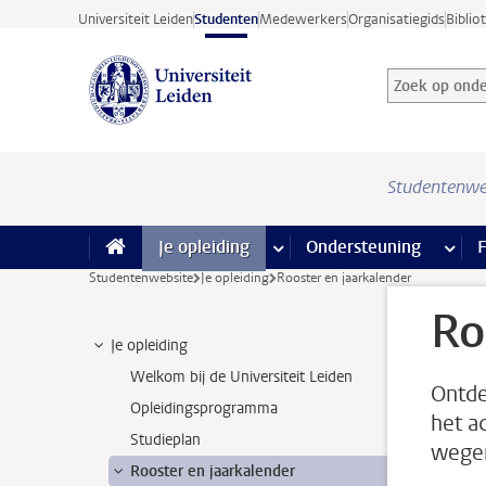
Ga direct naar de inhoud
Universiteit Leiden
Studenten
Medewerkers
Organisatiegids
Biblio
Zoek op onder
Zoekterm
Studentenwe
Je opleiding
meer Je opleiding pagina’s
Ondersteuning
meer 
F
Studentenwebsite
Je opleiding
Rooster en jaarkalender
Ro
Je opleiding
Welkom bij de Universiteit Leiden
Ontde
Opleidingsprogramma
het a
Studieplan
wegen
Rooster en jaarkalender