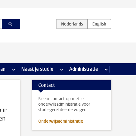
iviteiten pagina’s
aan
meer Stage & loopbaan pagina’s
Naast je studie
meer Naast je studie pagina’s
Administratie
meer Administr
Contact
Neem contact op met je
onderwijsadministratie voor
 in
studiegerelateerde vragen.
den
Onderwijsadministratie