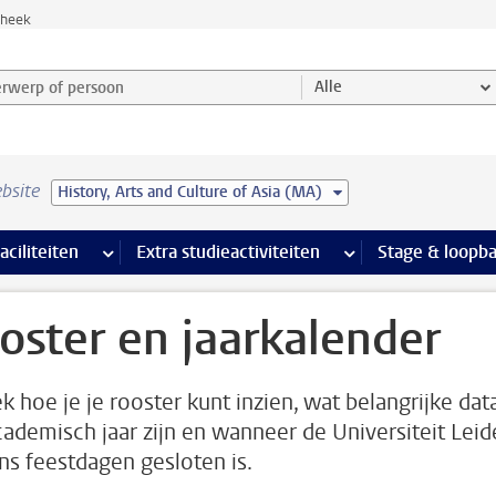
theek
werp of persoon en selecteer categorie
Alle
bsite
History, Arts and Culture of Asia (MA)
Ondersteuning pagina’s
aciliteiten
meer Faciliteiten pagina’s
Extra studieactiviteiten
meer Extra studieact
Stage & loopb
oster en jaarkalender
k hoe je je rooster kunt inzien, wat belangrijke data
cademisch jaar zijn en wanneer de Universiteit Lei
s feestdagen gesloten is.