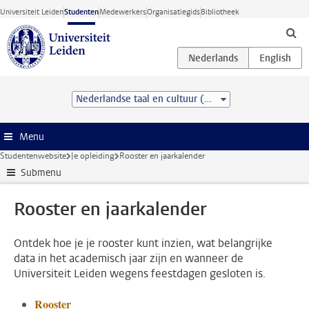
Ga direct naar de inhoud
Universiteit Leiden
Studenten
Medewerkers
Organisatiegids
Bibliotheek
Nederlandse taal en cultuur (BA)
Menu
Studentenwebsite
Je opleiding
Rooster en jaarkalender
Submenu
Rooster en jaarkalender
Ontdek hoe je je rooster kunt inzien, wat belangrijke
data in het academisch jaar zijn en wanneer de
Universiteit Leiden wegens feestdagen gesloten is.
Rooster