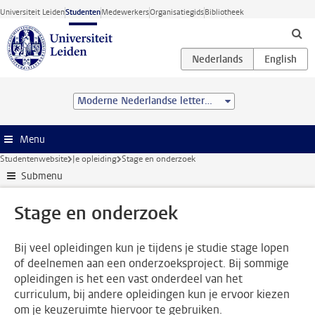
Ga direct naar de inhoud
Universiteit Leiden
Studenten
Medewerkers
Organisatiegids
Bibliotheek
Moderne Nederlandse letterkunde (MA)
Menu
Studentenwebsite
Je opleiding
Stage en onderzoek
Submenu
Stage en onderzoek
Bij veel opleidingen kun je tijdens je studie stage lopen
of deelnemen aan een onderzoeksproject. Bij sommige
opleidingen is het een vast onderdeel van het
curriculum, bij andere opleidingen kun je ervoor kiezen
om je keuzeruimte hiervoor te gebruiken.