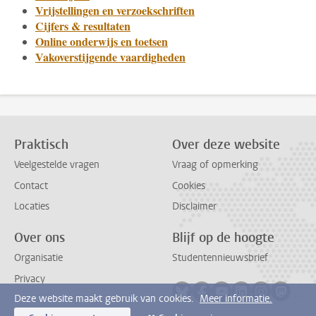
Vrijstellingen en verzoekschriften
Cijfers & resultaten
Online onderwijs en toetsen
Vakoverstijgende vaardigheden
Praktisch
Over deze website
Veelgestelde vragen
Vraag of opmerking
Contact
Cookies
Locaties
Disclaimer
Over ons
Blijf op de hoogte
Organisatie
Studentennieuwsbrief
Privacy
Volg ons op bluesky
Volg ons op facebook
Volg ons op youtub
Volg ons op li
Volg ons o
Volg 
Deze website maakt gebruik van cookies.
Meer informatie.