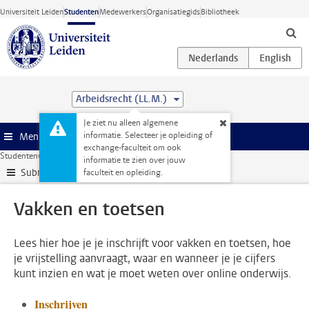
Ga direct naar de inhoud
Universiteit Leiden
Studenten
Medewerkers
Organisatiegids
Bibliotheek
Arbeidsrecht (LL.M.)
Je ziet nu alleen algemene
informatie. Selecteer je opleiding of
Menu
exchange-faculteit om ook
Studentenwebsite
Je opleiding
Vakken en toetsen
informatie te zien over jouw
Submenu
faculteit en opleiding.
Vakken en toetsen
Lees hier hoe je je inschrijft voor vakken en toetsen, hoe
je vrijstelling aanvraagt, waar en wanneer je je cijfers
kunt inzien en wat je moet weten over online onderwijs.
Inschrijven