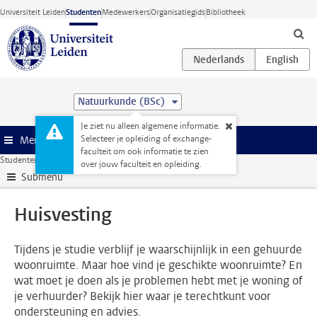
Ga direct naar de inhoud
Universiteit Leiden
Studenten
Medewerkers
Organisatiegids
Bibliotheek
Natuurkunde (BSc)
Je ziet nu alleen algemene informatie.
Selecteer je opleiding of exchange-
Menu
faculteit om ook informatie te zien
Studentenwebsite
Ondersteuning
Huisvesting
over jouw faculteit en opleiding.
Submenu
Huisvesting
Tijdens je studie verblijf je waarschijnlijk in een gehuurde
woonruimte. Maar hoe vind je geschikte woonruimte? En
wat moet je doen als je problemen hebt met je woning of
je verhuurder? Bekijk hier waar je terechtkunt voor
ondersteuning en advies.