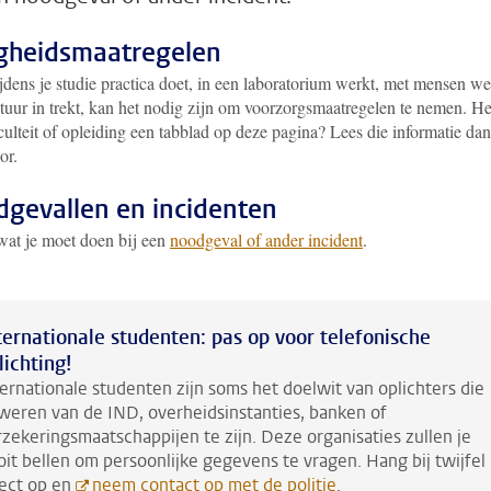
igheidsmaatregelen
ijdens je studie practica doet, in een laboratorium werkt, met mensen we
tuur in trekt, kan het nodig zijn om voorzorgsmaatregelen te nemen. He
ulteit of opleiding een tabblad op deze pagina? Lees die informatie dan
or.
gevallen en incidenten
wat je moet doen bij een
noodgeval of ander incident
.
ternationale studenten: pas op voor telefonische
lichting!
ternationale studenten zijn soms het doelwit van oplichters die
weren van de IND, overheidsinstanties, banken of
rzekeringsmaatschappijen te zijn. Deze organisaties zullen je
oit bellen om persoonlijke gegevens te vragen. Hang bij twijfel
rect op en
neem contact op met de politie
.