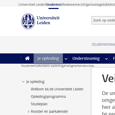
Ga direct naar de inhoud
Universiteit Leiden
Studenten
Medewerkers
Organisatiegids
Biblio
Zoek op onder
Zoekterm
Studentenwe
Je opleiding
meer Je opleiding pagina’s
Ondersteuning
meer 
F
Studentenwebsite
Je opleiding
Veiligheidsinstructies
Ve
Je opleiding
Welkom bij de Universiteit Leiden
De un
Opleidingsprogramma
omgev
Studieplan
hier 
Rooster en jaarkalender
bij e