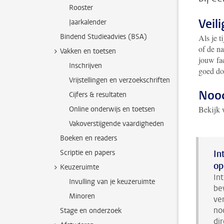
Rooster
Veil
Jaarkalender
Bindend Studieadvies (BSA)
Als je t
of de na
Vakken en toetsen
jouw fac
Inschrijven
goed do
Vrijstellingen en verzoekschriften
Nood
Cijfers & resultaten
Bekijk 
Online onderwijs en toetsen
Vakoverstijgende vaardigheden
Boeken en readers
Scriptie en papers
In
op
Keuzeruimte
In
Invulling van je keuzeruimte
be
Minoren
ve
no
Stage en onderzoek
di