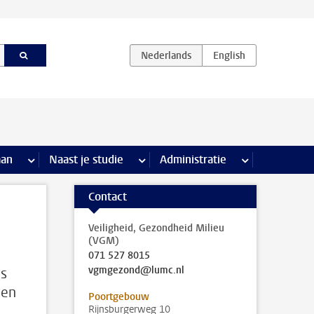
iviteiten pagina’s
aan
meer Stage & loopbaan pagina’s
Naast je studie
meer Naast je studie pagina’s
Administratie
meer Administr
Contact
Veiligheid, Gezondheid Milieu
(VGM)
071 527 8015
vgmgezond@lumc.nl
es
oen
Poortgebouw
Rijnsburgerweg 10