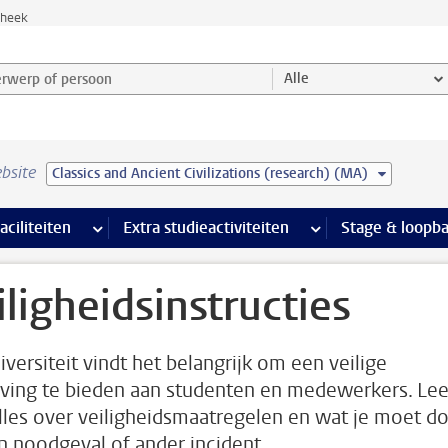
theek
werp of persoon en selecteer categorie
Alle
bsite
Classics and Ancient Civilizations (research) (MA)
Ondersteuning pagina’s
aciliteiten
meer Faciliteiten pagina’s
Extra studieactiviteiten
meer Extra studieact
Stage & loopb
iligheidsinstructies
iversiteit vindt het belangrijk om een veilige
ing te bieden aan studenten en medewerkers. Le
alles over veiligheidsmaatregelen en wat je moet d
en noodgeval of ander incident.