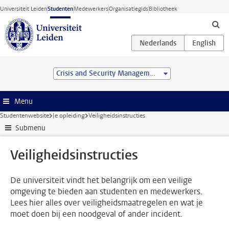
Ga direct naar de inhoud
Universiteit Leiden
Studenten
Medewerkers
Organisatiegids
Bibliotheek
Crisis and Security Management (MSc)
Menu
Studentenwebsite
Je opleiding
Veiligheidsinstructies
Submenu
Veiligheidsinstructies
De universiteit vindt het belangrijk om een veilige
omgeving te bieden aan studenten en medewerkers.
Lees hier alles over veiligheidsmaatregelen en wat je
moet doen bij een noodgeval of ander incident.