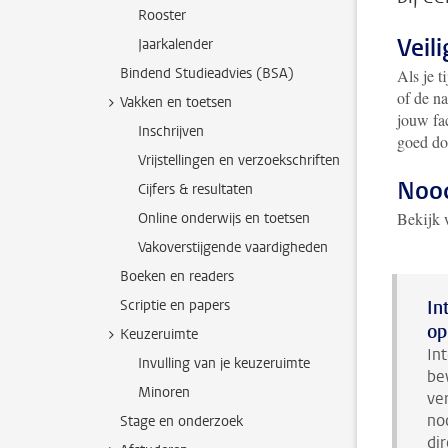
Rooster
Veil
Jaarkalender
Bindend Studieadvies (BSA)
Als je t
of de na
Vakken en toetsen
jouw fac
Inschrijven
goed do
Vrijstellingen en verzoekschriften
Nood
Cijfers & resultaten
Bekijk 
Online onderwijs en toetsen
Vakoverstijgende vaardigheden
Boeken en readers
Scriptie en papers
In
op
Keuzeruimte
In
Invulling van je keuzeruimte
be
Minoren
ve
no
Stage en onderzoek
di