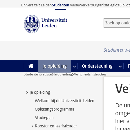
Ga direct naar de inhoud
Universiteit Leiden
Studenten
Medewerkers
Organisatiegids
Biblio
Zoek op onder
Zoekterm
Studentenwe
Je opleiding
meer Je opleiding pagina’s
Ondersteuning
meer 
F
Studentenwebsite
Je opleiding
Veiligheidsinstructies
Ve
Je opleiding
Welkom bij de Universiteit Leiden
De un
Opleidingsprogramma
omgev
Studieplan
hier 
Rooster en jaarkalender
bij e