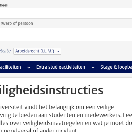
theek
werp of persoon en selecteer categorie
bsite
Arbeidsrecht (LL.M.)
Ondersteuning pagina’s
aciliteiten
meer Faciliteiten pagina’s
Extra studieactiviteiten
meer Extra studieact
Stage & loopb
iligheidsinstructies
iversiteit vindt het belangrijk om een veilige
ing te bieden aan studenten en medewerkers. Le
alles over veiligheidsmaatregelen en wat je moet d
en noodgeval of ander incident.