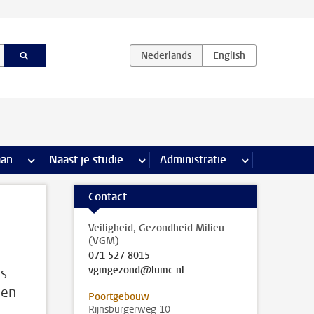
iviteiten pagina’s
aan
meer Stage & loopbaan pagina’s
Naast je studie
meer Naast je studie pagina’s
Administratie
meer Administr
Contact
Veiligheid, Gezondheid Milieu
(VGM)
071 527 8015
vgmgezond@lumc.nl
es
oen
Poortgebouw
Rijnsburgerweg 10