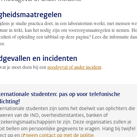
igheidsmaatregelen
ijdens je studie practica doet, in een laboratorium werkt, met mensen we
tuur in trekt, kan het nodig zijn om voorzorgsmaatregelen te nemen. He
ulteit of opleiding een tabblad op deze pagina? Lees die informatie dan
or.
gevallen en incidenten
wat je moet doen bij een
noodgeval of ander incident
.
ternationale studenten: pas op voor telefonische
lichting!
ternationale studenten zijn soms het doelwit van oplichters die
weren van de IND, overheidsinstanties, banken of
rzekeringsmaatschappijen te zijn. Deze organisaties zullen je
oit bellen om persoonlijke gegevens te vragen. Hang bij twijfel
rect op en
neem contact op met de politie
.