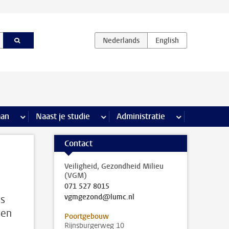
iviteiten pagina’s
aan
meer Stage & loopbaan pagina’s
Naast je studie
meer Naast je studie pagina’s
Administratie
meer Administr
Contact
Veiligheid, Gezondheid Milieu
(VGM)
071 527 8015
vgmgezond@lumc.nl
es
oen
Poortgebouw
Rijnsburgerweg 10