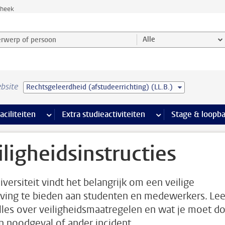
theek
werp of persoon en selecteer categorie
Alle
bsite
Rechtsgeleerdheid (afstudeerrichting) (LL.B.)
Ondersteuning pagina’s
aciliteiten
meer Faciliteiten pagina’s
Extra studieactiviteiten
meer Extra studieact
Stage & loopb
iligheidsinstructies
iversiteit vindt het belangrijk om een veilige
ing te bieden aan studenten en medewerkers. Le
alles over veiligheidsmaatregelen en wat je moet d
en noodgeval of ander incident.