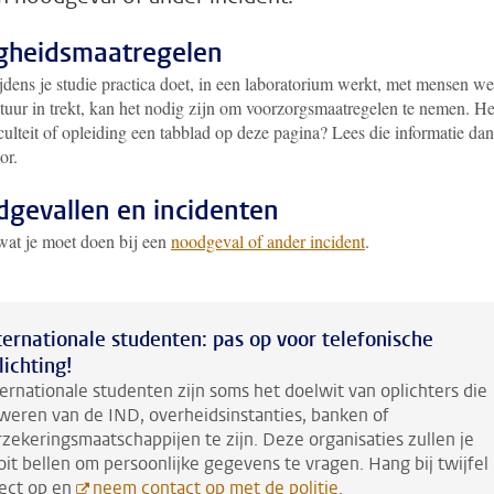
igheidsmaatregelen
ijdens je studie practica doet, in een laboratorium werkt, met mensen we
tuur in trekt, kan het nodig zijn om voorzorgsmaatregelen te nemen. He
ulteit of opleiding een tabblad op deze pagina? Lees die informatie dan
or.
gevallen en incidenten
wat je moet doen bij een
noodgeval of ander incident
.
ternationale studenten: pas op voor telefonische
lichting!
ternationale studenten zijn soms het doelwit van oplichters die
weren van de IND, overheidsinstanties, banken of
rzekeringsmaatschappijen te zijn. Deze organisaties zullen je
oit bellen om persoonlijke gegevens te vragen. Hang bij twijfel
rect op en
neem contact op met de politie
.