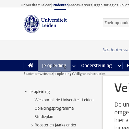
Ga direct naar de inhoud
Universiteit Leiden
Studenten
Medewerkers
Organisatiegids
Biblio
Zoek op onder
Zoekterm
Studentenwe
Je opleiding
meer Je opleiding pagina’s
Ondersteuning
meer 
F
Studentenwebsite
Je opleiding
Veiligheidsinstructies
Ve
Je opleiding
Welkom bij de Universiteit Leiden
De un
Opleidingsprogramma
omgev
Studieplan
hier 
Rooster en jaarkalender
bij e