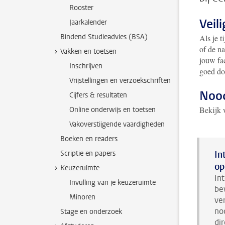
Rooster
Veil
Jaarkalender
Bindend Studieadvies (BSA)
Als je t
of de na
Vakken en toetsen
jouw fac
Inschrijven
goed do
Vrijstellingen en verzoekschriften
Nood
Cijfers & resultaten
Bekijk 
Online onderwijs en toetsen
Vakoverstijgende vaardigheden
Boeken en readers
Scriptie en papers
In
op
Keuzeruimte
In
Invulling van je keuzeruimte
be
Minoren
ve
no
Stage en onderzoek
di