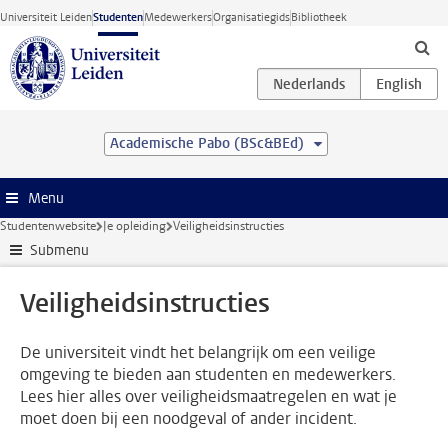
Ga direct naar de inhoud
Universiteit Leiden
Studenten
Medewerkers
Organisatiegids
Bibliotheek
Academische Pabo (BSc&BEd)
Menu
Studentenwebsite
Je opleiding
Veiligheidsinstructies
Submenu
Veiligheidsinstructies
De universiteit vindt het belangrijk om een veilige
omgeving te bieden aan studenten en medewerkers.
Lees hier alles over veiligheidsmaatregelen en wat je
moet doen bij een noodgeval of ander incident.