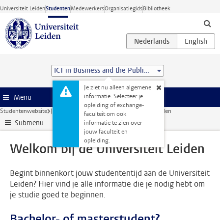
Ga direct naar de inhoud
Universiteit Leiden
Studenten
Medewerkers
Organisatiegids
Bibliotheek
ICT in Business and the Public Sector (MSc)
Je ziet nu alleen algemene
informatie. Selecteer je
Menu
opleiding of exchange-
Studentenwebsite
Je opleiding
Welkom bij de Universiteit Leiden
faculteit om ook
Submenu
informatie te zien over
jouw faculteit en
opleiding.
Welkom bij de Universiteit Leiden
Begint binnenkort jouw studententijd aan de Universiteit
Leiden? Hier vind je alle informatie die je nodig hebt om
je studie goed te beginnen.
Bachelor- of masterstudent?