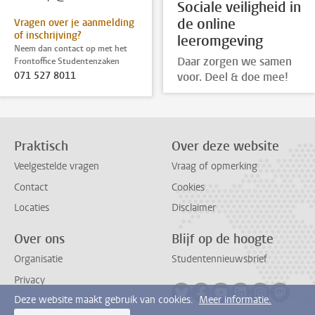
Sociale veiligheid in
de online
Vragen over je aanmelding
of inschrijving?
leeromgeving
Neem dan contact op met het
Daar zorgen we samen
Frontoffice Studentenzaken
071 527 8011
voor. Deel & doe mee!
Praktisch
Over deze website
Veelgestelde vragen
Vraag of opmerking
Contact
Cookies
Locaties
Disclaimer
Over ons
Blijf op de hoogte
Organisatie
Studentennieuwsbrief
Privacy
Volg ons op bluesky
Volg ons op facebook
Volg ons op youtub
Volg ons op li
Volg ons o
Volg 
Deze website maakt gebruik van cookies.
Meer informatie.