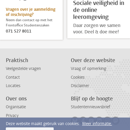
Sociale veiligheid in
de online
Vragen over je aanmelding
of inschrijving?
leeromgeving
Neem dan contact op met het
Daar zorgen we samen
Frontoffice Studentenzaken
071 527 8011
voor. Deel & doe mee!
Praktisch
Over deze website
Veelgestelde vragen
Vraag of opmerking
Contact
Cookies
Locaties
Disclaimer
Over ons
Blijf op de hoogte
Organisatie
Studentennieuwsbrief
Privacy
Volg ons op bluesky
Volg ons op facebook
Volg ons op youtub
Volg ons op li
Volg ons o
Volg 
Deze website maakt gebruik van cookies.
Meer informatie.