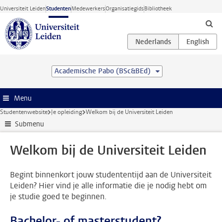
Ga direct naar de inhoud
Universiteit Leiden
Studenten
Medewerkers
Organisatiegids
Bibliotheek
Academische Pabo (BSc&BEd)
Menu
Studentenwebsite
Je opleiding
Welkom bij de Universiteit Leiden
Submenu
Welkom bij de Universiteit Leiden
Begint binnenkort jouw studententijd aan de Universiteit
Leiden? Hier vind je alle informatie die je nodig hebt om
je studie goed te beginnen.
Bachelor- of masterstudent?