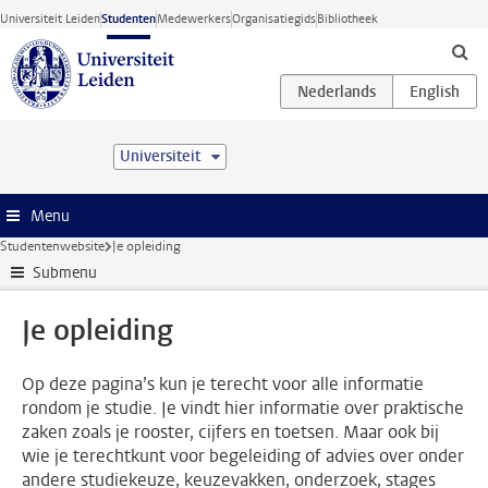
Ga direct naar de inhoud
Universiteit Leiden
Studenten
Medewerkers
Organisatiegids
Bibliotheek
Universiteit
Menu
Studentenwebsite
Je opleiding
Submenu
Je opleiding
Op deze pagina’s kun je terecht voor alle informatie
rondom je studie. Je vindt hier informatie over praktische
zaken zoals je rooster, cijfers en toetsen. Maar ook bij
wie je terechtkunt voor begeleiding of advies over onder
andere studiekeuze, keuzevakken, onderzoek, stages