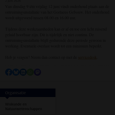
2 juni 2026
Van dinsdag 9 t/m vrijdag 12 juni vindt onderhoud plaats aan de
ontruimingsinstallatie van het Gorlaeus Gebouw. Het onderhoud
wordt uitgevoerd tussen 08.00 en 16.00 uur.
Tijdens deze werkzaamheden kan er af en toe een licht ruisend
geluid hoorbaar zijn. Dit is tijdelijk en niet continu. De
ontruimingsinstallatie blijft gedurende deze periode gewoon in
werking. Eventuele overlast wordt tot een minimum beperkt.
Heb je vragen? Neem dan contact op met de
servicedesk
.
Delen op Facebook
Delen via Bluesky
Delen op LinkedIn
Delen via WhatsApp
Delen via Mastodon
Organisatie
Wiskunde en
Natuurwetenschappen