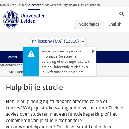
Ga direct naar de inhoud
Universiteit Leiden
Studenten
Medewerkers
Organisatiegids
Bibliotheek
Philosophy (MA) (120EC)
Je ziet nu alleen algemene
informatie. Selecteer je
Menu
opleiding of exchange-faculteit
Studentenwebsite
Ondersteuning
Hulp bij je studie
om ook informatie te zien over
Submenu
jouw faculteit en opleiding.
Hulp bij je studie
Heb je hulp nodig bij studiegerelateerde zaken of
keuzes? Wil je je studievaardigheden verbeteren? Zoek je
advies over studeren met een functiebeperking of het
combineren van je studie met andere
verantwoordelijkheden? De Universiteit Leiden biedt