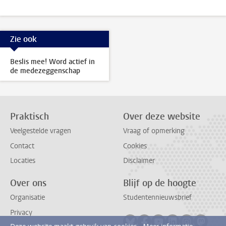
Zie ook
Beslis mee! Word actief in
de medezeggenschap
Praktisch
Over deze website
Veelgestelde vragen
Vraag of opmerking
Contact
Cookies
Locaties
Disclaimer
Over ons
Blijf op de hoogte
Organisatie
Studentennieuwsbrief
Privacy
Volg ons op bluesky
Volg ons op facebook
Volg ons op youtub
Volg ons op li
Volg ons o
Volg 