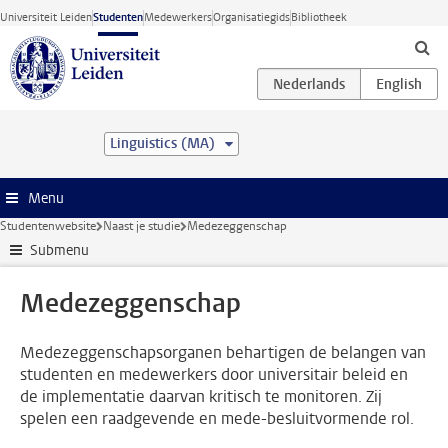
Ga direct naar de inhoud
Universiteit Leiden
Studenten
Medewerkers
Organisatiegids
Bibliotheek
Linguistics (MA)
Menu
Studentenwebsite
Naast je studie
Medezeggenschap
Submenu
Medezeggenschap
Medezeggenschapsorganen behartigen de belangen van
studenten en medewerkers door universitair beleid en
de implementatie daarvan kritisch te monitoren. Zij
spelen een raadgevende en mede-besluitvormende rol.