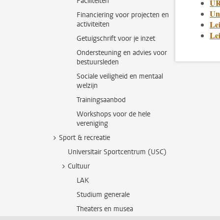
Faciliteiten
UR
Uni
Financiering voor projecten en
Le
activiteiten
Le
Getuigschrift voor je inzet
Ondersteuning en advies voor
bestuursleden
Sociale veiligheid en mentaal
welzijn
Trainingsaanbod
Workshops voor de hele
vereniging
Sport & recreatie
Universitair Sportcentrum (USC)
Cultuur
LAK
Studium generale
Theaters en musea