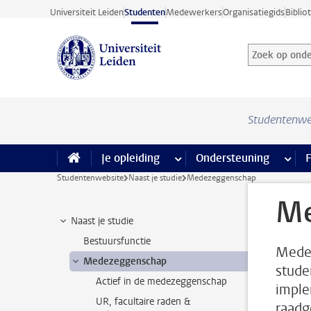
Ga direct naar de inhoud
Universiteit Leiden
Studenten
Medewerkers
Organisatiegids
Biblio
Zoek op onder
Zoekterm
Studentenwe
Je opleiding
meer Je opleiding pagina’s
Ondersteuning
meer 
F
Studentenwebsite
Naast je studie
Medezeggenschap
Me
Naast je studie
Bestuursfunctie
Medez
Medezeggenschap
stude
Actief in de medezeggenschap
imple
UR, facultaire raden &
raadg