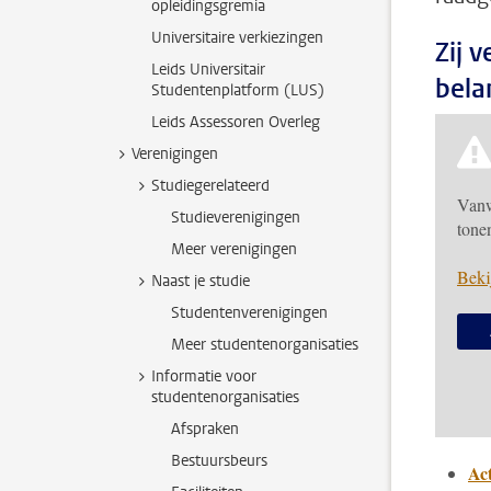
opleidingsgremia
Universitaire verkiezingen
Zij 
Leids Universitair
belan
Studentenplatform (LUS)
Leids Assessoren Overleg
Verenigingen
Studiegerelateerd
Vanw
Studieverenigingen
tone
Meer verenigingen
Beki
Naast je studie
Studentenverenigingen
Meer studentenorganisaties
Informatie voor
studentenorganisaties
Afspraken
Bestuursbeurs
Ac