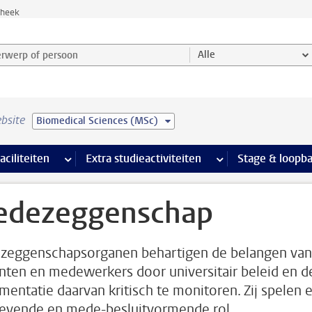
theek
werp of persoon en selecteer categorie
Alle
bsite
Biomedical Sciences (MSc)
Ondersteuning pagina’s
aciliteiten
meer Faciliteiten pagina’s
Extra studieactiviteiten
meer Extra studieact
Stage & loopb
dezeggenschap
eggenschapsorganen behartigen de belangen van
nten en medewerkers door universitair beleid en d
mentatie daarvan kritisch te monitoren. Zij spelen 
evende en mede-besluitvormende rol.