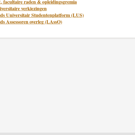
, facultaire raden & opleidingsgremia
versitaire verkiezingen
ids Universitair Studentenplatform (LUS)
ids Assessoren overleg (LAssO)