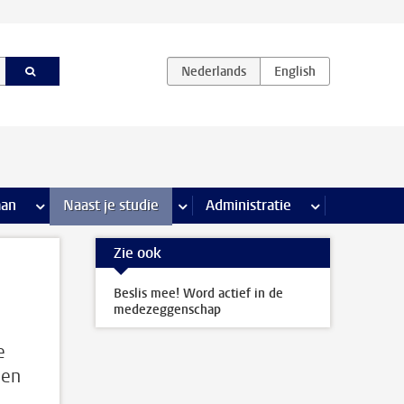
iviteiten pagina’s
aan
meer Stage & loopbaan pagina’s
Naast je studie
meer Naast je studie pagina’s
Administratie
meer Administr
Zie ook
Beslis mee! Word actief in de
medezeggenschap
e
een